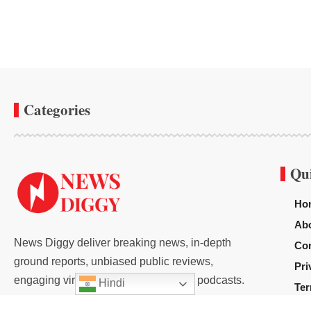
Categories
Qu
Ho
Ab
News Diggy deliver breaking news, in-depth
Con
ground reports, unbiased public reviews,
Pri
engaging viral content, and insightful podcasts.
Hindi
Ter