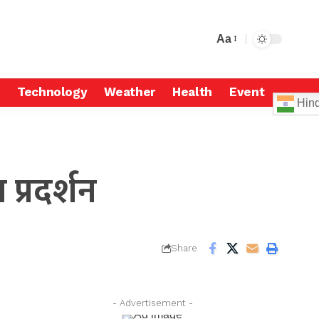
Aa
Technology
Weather
Health
Event
Hind
प्रदर्शन
Share
- Advertisement -