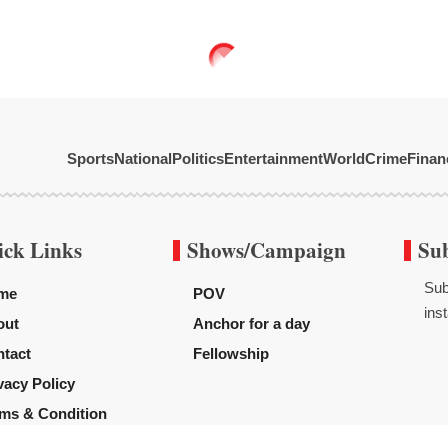
Sports
National
Politics
Entertainment
World
Crime
Finan
ick Links
Shows/Campaign
Su
Sub
me
POV
inst
out
Anchor for a day
tact
Fellowship
vacy Policy
ms & Condition