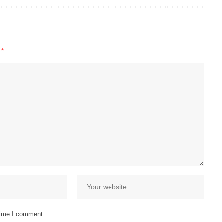
d
*
 time I comment.