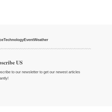
ce
Technology
Event
Weather
bscribe US
scribe to our newsletter to get our newest articles
antly!