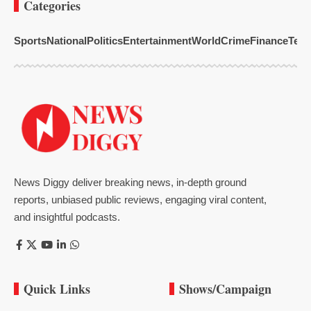
Categories
Sports
National
Politics
Entertainment
World
Crime
Finance
Tech
News Diggy deliver breaking news, in-depth ground
reports, unbiased public reviews, engaging viral content,
and insightful podcasts.
Quick Links
Shows/Campaign