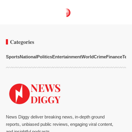
Categories
Sports
National
Politics
Entertainment
World
Crime
Finance
Tech
News Diggy deliver breaking news, in-depth ground
reports, unbiased public reviews, engaging viral content,
and insightful podcasts.