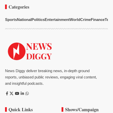
Categories
Sports
National
Politics
Entertainment
World
Crime
Finance
Tech
News Diggy deliver breaking news, in-depth ground
reports, unbiased public reviews, engaging viral content,
and insightful podcasts.
Quick Links
Shows/Campaign