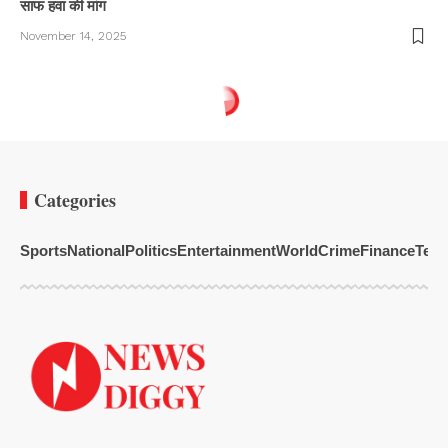
साफ हवा की मांग
November 14, 2025
Categories
Sports
National
Politics
Entertainment
World
Crime
Finance
Tech