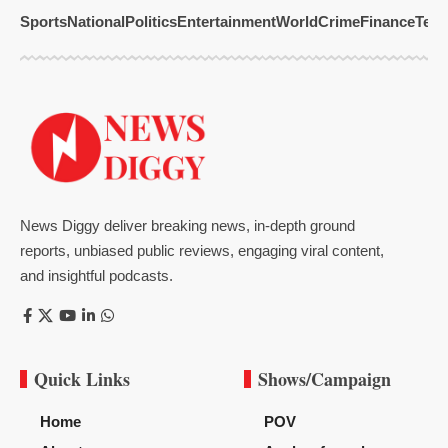
Sports
National
Politics
Entertainment
World
Crime
Finance
Tech
News Diggy deliver breaking news, in-depth ground
reports, unbiased public reviews, engaging viral content,
and insightful podcasts.
Quick Links
Shows/Campaign
Home
POV