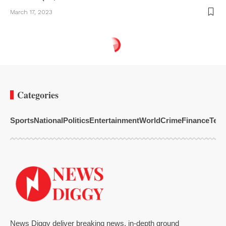
March 17, 2023
Categories
Sports
National
Politics
Entertainment
World
Crime
Finance
Tech
News Diggy deliver breaking news, in-depth ground