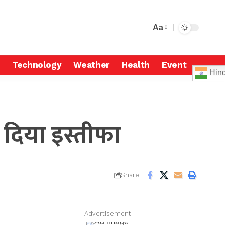
Aa
Technology
Weather
Health
Event
Hind
े दिया इस्तीफा
Share
- Advertisement -