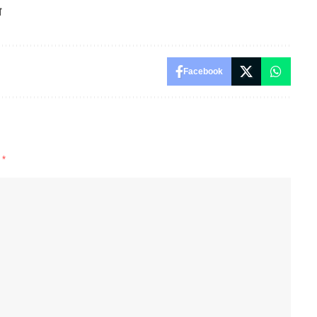
ा
Facebook
d
*