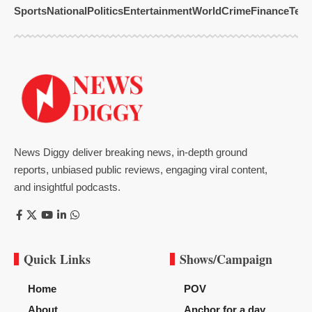
Sports
National
Politics
Entertainment
World
Crime
Finance
Tech
News Diggy deliver breaking news, in-depth ground
reports, unbiased public reviews, engaging viral content,
and insightful podcasts.
Quick Links
Shows/Campaign
Home
POV
About
Anchor for a day