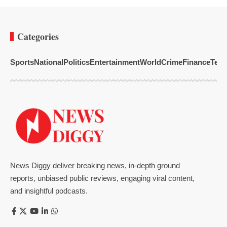
Categories
Sports
National
Politics
Entertainment
World
Crime
Finance
Tech
News Diggy deliver breaking news, in-depth ground
reports, unbiased public reviews, engaging viral content,
and insightful podcasts.