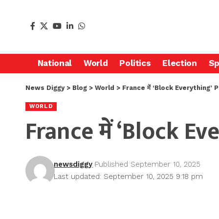
National
World
Politics
Election
Sp
News Diggy
>
Blog
>
World
>
France में ‘Block Everything’ Pro
WORLD
France में ‘Block Ev
newsdiggy
Published September 10, 2025
Last updated: September 10, 2025 9:18 pm