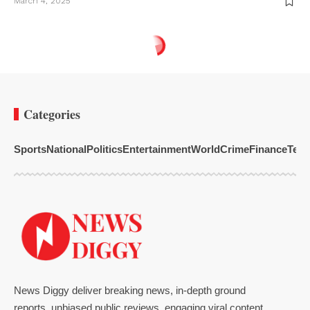
March 4, 2025
Categories
Sports
National
Politics
Entertainment
World
Crime
Finance
Tech
News Diggy deliver breaking news, in-depth ground
reports, unbiased public reviews, engaging viral content,