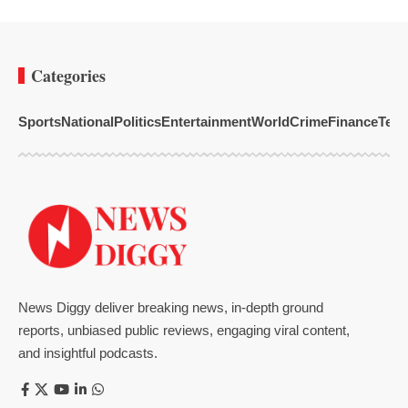
Categories
Sports
National
Politics
Entertainment
World
Crime
Finance
Tech
News Diggy deliver breaking news, in-depth ground
reports, unbiased public reviews, engaging viral content,
and insightful podcasts.