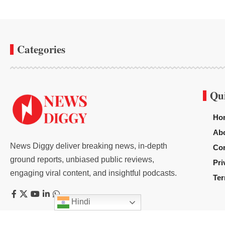
Categories
Qu
Ho
Ab
News Diggy deliver breaking news, in-depth
Con
ground reports, unbiased public reviews,
Pri
engaging viral content, and insightful podcasts.
Ter
Hindi
© 2020
News Diggy
All Rights Reserved.