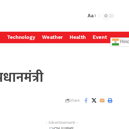
Aa
Technology
Weather
Health
Event
Hind
ानमंत्री
Share
- Advertisement -