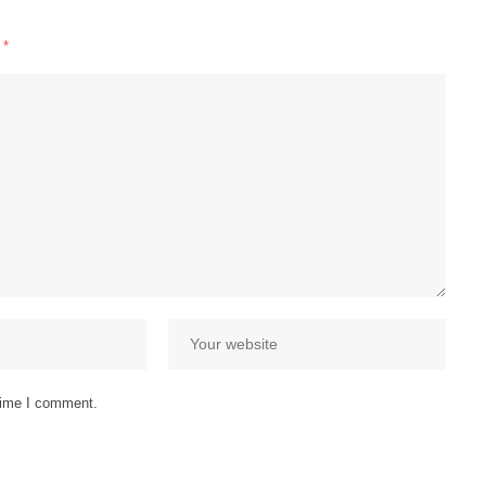
d
*
 time I comment.