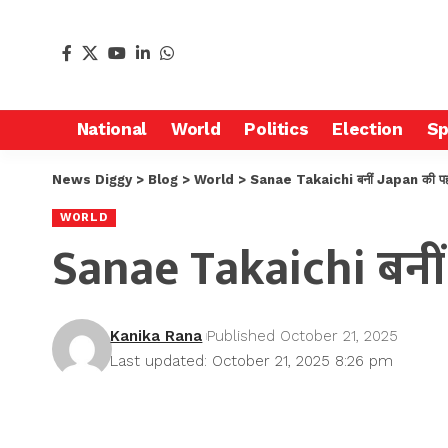
National
World
Politics
Election
Sp
News Diggy
>
Blog
>
World
>
Sanae Takaichi बनीं Japan की पहली 
WORLD
Sanae Takaichi बनीं 
Kanika Rana
Published October 21, 2025
Last updated: October 21, 2025 8:26 pm