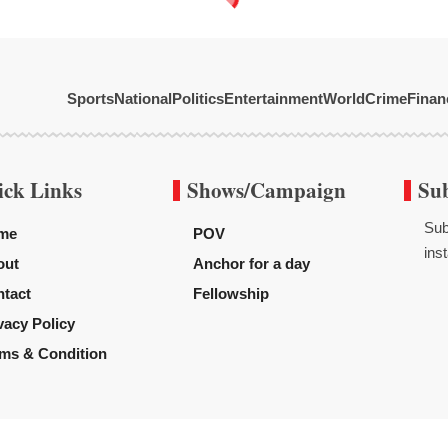
Sports
National
Politics
Entertainment
World
Crime
Finan
ick Links
Shows/Campaign
Su
Sub
me
POV
inst
out
Anchor for a day
tact
Fellowship
vacy Policy
ms & Condition