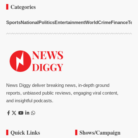
Categories
Sports
National
Politics
Entertainment
World
Crime
Finance
Tech
News Diggy deliver breaking news, in-depth ground
reports, unbiased public reviews, engaging viral content,
and insightful podcasts.
Quick Links
Shows/Campaign