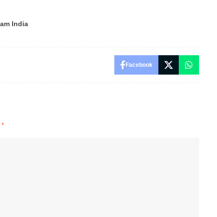
am India
Facebook
d
*