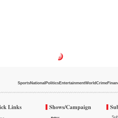
Sports
National
Politics
Entertainment
World
Crime
Finan
ick Links
Shows/Campaign
Su
Sub