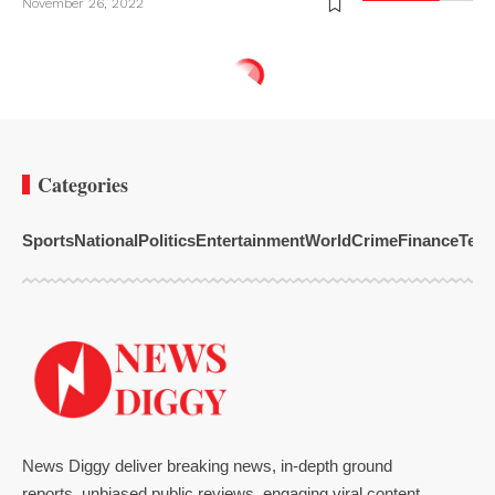
November 26, 2022
Categories
Sports
National
Politics
Entertainment
World
Crime
Finance
Tech
News Diggy deliver breaking news, in-depth ground
reports, unbiased public reviews, engaging viral content,