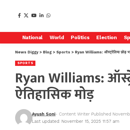
National
World
Politics
Election
Sp
News Diggy
>
Blog
>
Sports
>
Ryan Williams: ऑस्ट्रेलिया छोड़ भा
SPORTS
Ryan Williams: ऑस्ट्
ऐतिहासिक मोड़
Ayush Soni
- Content Writer
Published Novembe
Last updated: November 15, 2025 11:57 am