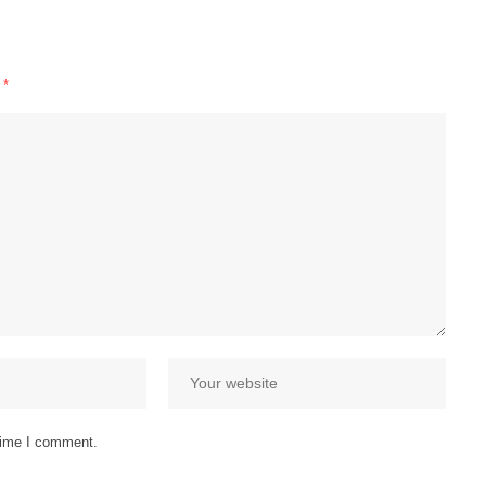
d
*
 time I comment.