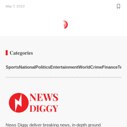
May 7, 2023
Categories
Sports
National
Politics
Entertainment
World
Crime
Finance
Tech
News Diggy deliver breaking news, in-depth ground