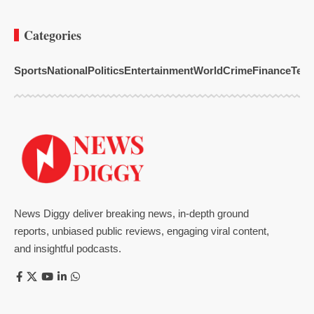
Categories
Sports
National
Politics
Entertainment
World
Crime
Finance
Tech
News Diggy deliver breaking news, in-depth ground
reports, unbiased public reviews, engaging viral content,
and insightful podcasts.