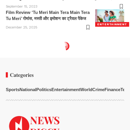
September 15, 2023
Film Review ‘Tu Meri Main Tera Main Tera
Tu Meri’ रोमांस, मस्ती और इमोशन का ट्रैवल पैकेज
ENTERTAINMENT
December 25, 2025
Categories
Sports
National
Politics
Entertainment
World
Crime
Finance
Tech