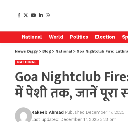
National
World
Politics
Election
Sp
News Diggy
>
Blog
>
National
>
Goa Nightclub Fire: Luthra Broth
NATIONAL
Goa Nightclub Fire: 
में पेशी तक, जानें पूरा
Rakeeb Ahmad
Published December 17, 2025
Last updated: December 17, 2025 3:23 pm