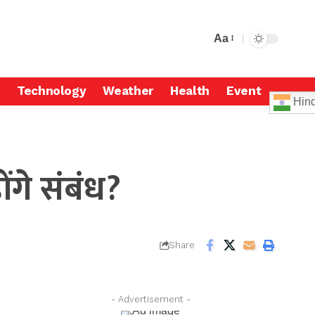
Aa
Technology
Weather
Health
Event
Hind
ंगे संबंध?
Share
- Advertisement -