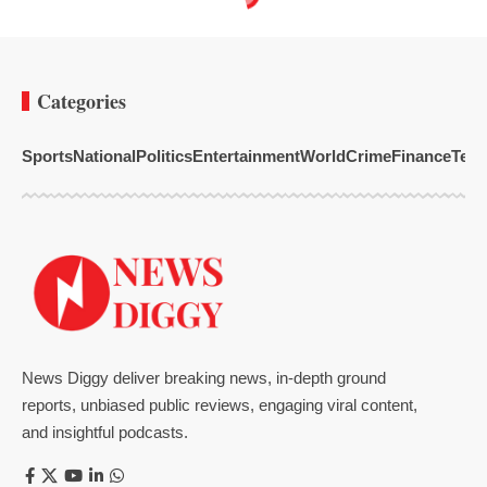
Categories
Sports
National
Politics
Entertainment
World
Crime
Finance
Tech
News Diggy deliver breaking news, in-depth ground
reports, unbiased public reviews, engaging viral content,
and insightful podcasts.