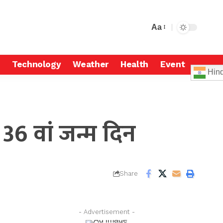
Aa
Technology
Weather
Health
Event
Hind
ा 36 वां जन्म दिन
Share
- Advertisement -