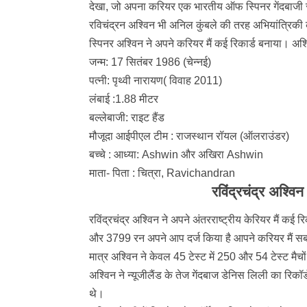
देखा, जो अपना करियर एक भारतीय ऑफ स्पिनर गेंदबाजी स
रविचंद्रन अश्विन भी अनिल कुंबले की तरह अभियांत्रिकी
स्पिनर अश्विन ने अपने करियर मैं कई रिकार्ड बनाया। अश्
जन्म: 17 सितंबर 1986 (चेन्नई)
पत्नी: पृथ्वी नारायण( विवाह 2011)
लंबाई :1.88 मीटर
बल्लेबाजी: राइट हैंड
मौजूदा आईपीएल टीम : राजस्थान रॉयल (ऑलराउंडर)
बच्चे : आध्या: Ashwin और अखिरा Ashwin
माता- पिता : चित्रा, Ravichandran
रविंद्रचंद्र अश्विन
रविंद्रचंद्र अश्विन ने अपने अं
तरराष्ट्रीय केरियर
मैं कई र
और 3799 रन अपने आप दर्ज किया है आपने करियर मैं सबसे
मात्र अश्विन ने केवल 45 टेस्ट में 250 और 54 टेस्ट मैचों
अश्विन ने न्यूजीलैंड के तेज गेंदबाज डेनिस लिली का रिकॉर्ड
थे।