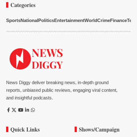
Categories
Sports
National
Politics
Entertainment
World
Crime
Finance
Tech
News Diggy deliver breaking news, in-depth ground
reports, unbiased public reviews, engaging viral content,
and insightful podcasts.
Quick Links
Shows/Campaign