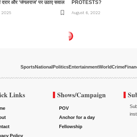
ी दरार और ‘जंगलराज’ पर उठाए सवाल
PROTESTS?
, 2025
August 6, 2022
Sports
National
Politics
Entertainment
World
Crime
Finan
ick Links
Shows/Campaign
Su
Sub
me
POV
inst
out
Anchor for a day
tact
Fellowship
vacy Policy