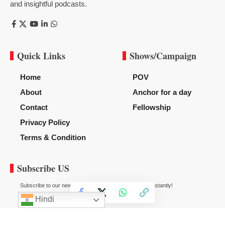
and insightful podcasts.
Quick Links
Shows/Campaign
Home
POV
About
Anchor for a day
Contact
Fellowship
Privacy Policy
Terms & Condition
Subscribe US
Subscribe to our newsletter to get our newest articles instantly!
Hindi
© 2020
News Diggy
All Rights Reserved.