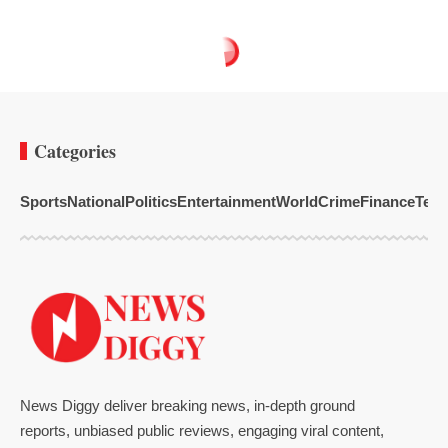
Categories
Sports
National
Politics
Entertainment
World
Crime
Finance
Tech
News Diggy deliver breaking news, in-depth ground
reports, unbiased public reviews, engaging viral content,