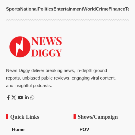
Sports
National
Politics
Entertainment
World
Crime
Finance
Tech
News Diggy deliver breaking news, in-depth ground
reports, unbiased public reviews, engaging viral content,
and insightful podcasts.
Quick Links
Shows/Campaign
Home
POV