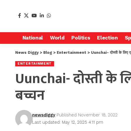
National
World
Politics
Election
Sp
News Diggy
>
Blog
>
Entertainment
>
Uunchai- दोस्ती के लिए एवर
ENTERTAINMENT
Uunchai- दोस्ती के लि
बच्चन
newsdiggy
Published November 18, 2022
Last updated: May 12, 2025 4:11 pm