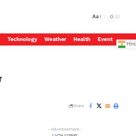
Aa
Technology
Weather
Health
Event
Hind
ए
Share
- Advertisement -