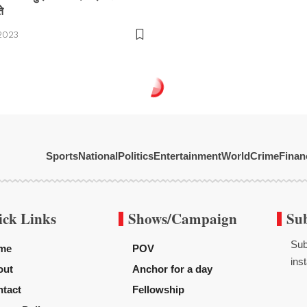
े
2023
Sports
National
Politics
Entertainment
World
Crime
Finan
ick Links
Shows/Campaign
Su
Sub
me
POV
inst
out
Anchor for a day
tact
Fellowship