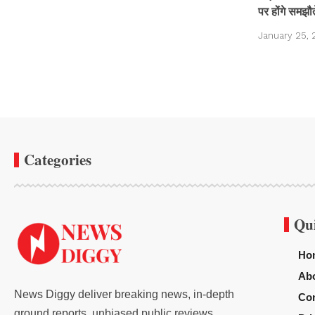
पर होंगे समझौत
January 25, 
Categories
Qu
Ho
Ab
News Diggy deliver breaking news, in-depth
Con
ground reports, unbiased public reviews,