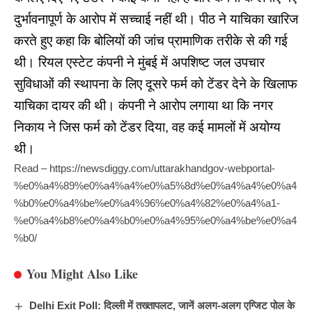
दुर्भावनापूर्ण के आरोप में सच्चाई नहीं थी। पीठ ने याचिका खारिज
करते हुए कहा कि बोलियों की जांच प्रामाणिक तरीके से की गई
थी। रियल एस्टेट कंपनी ने मुंबई में अपशिष्ट जल उपचार
सुविधाओं की स्थापना के लिए दूसरे फर्म को टेंडर देने के खिलाफ
याचिका दायर की थी। कंपनी ने आरोप लगाया था कि नगर
निकाय ने जिस फर्म को टेंडर दिया, वह कई मामलों में अयोग्य
थी।
Read –
https://newsdiggy.com/uttarakhandgov-webportal-
%e0%a4%89%e0%a4%a4%e0%a5%8d%e0%a4%a4%e0%a4
%b0%e0%a4%be%e0%a4%96%e0%a4%82%e0%a4%a1-
%e0%a4%b8%e0%a4%b0%e0%a4%95%e0%a4%be%e0%a4
%b0/
You Might Also Like
Delhi Exit Poll: दिल्ली में तख्तापलट, जानें अलग-अलग एग्जिट पोल के