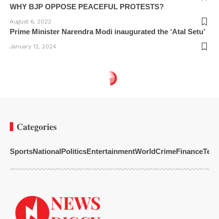
WHY BJP OPPOSE PEACEFUL PROTESTS?
August 6, 2022
Prime Minister Narendra Modi inaugurated the ‘Atal Setu’
January 12, 2024
Categories
Sports
National
Politics
Entertainment
World
Crime
Finance
Tech