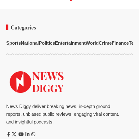
Categories
Sports
National
Politics
Entertainment
World
Crime
Finance
Tech
News Diggy deliver breaking news, in-depth ground
reports, unbiased public reviews, engaging viral content,
and insightful podcasts.