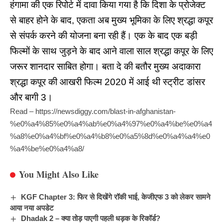
हंगामा
की एक रिपोर्ट में दावा किया गया है कि दिशा के प्रोजेक्ट
से बाहर होने के बाद, एकता अब मुख्य भूमिका के लिए श्रद्धा कपूर
से संपर्क करने की योजना बना रही हैं। एक के बाद एक बड़ी
फिल्मों के साथ जुड़ने के बाद आने वाला साल श्रद्धा कपूर के लिए
जरूर शानदार साबित होगा। बता दे की बतौर मुख्य अदाकारा
श्रद्धा कपूर की आखरी फिल्म 2020 में आई थी स्ट्रीट डांसर
और बागी 3।
Read –
https://newsdiggy.com/blast-in-afghanistan-
%e0%a4%85%e0%a4%ab%e0%a4%97%e0%a4%be%e0%a4
%a8%e0%a4%bf%e0%a4%b8%e0%a5%8d%e0%a4%a4%e0
%a4%be%e0%a4%a8/
You Might Also Like
KGF Chapter 3: फिर से दिखेंगे रॉकी भाई, केजीएफ 3 को लेकर सामने
आया नया अपडेट
Dhadak 2 – क्या तोड़ पाएगी पहली धड़क के रिकॉर्ड?