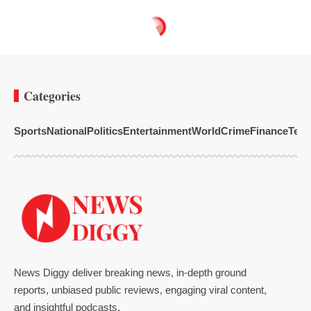
Categories
Sports
National
Politics
Entertainment
World
Crime
Finance
Tech
News Diggy deliver breaking news, in-depth ground
reports, unbiased public reviews, engaging viral content,
and insightful podcasts.