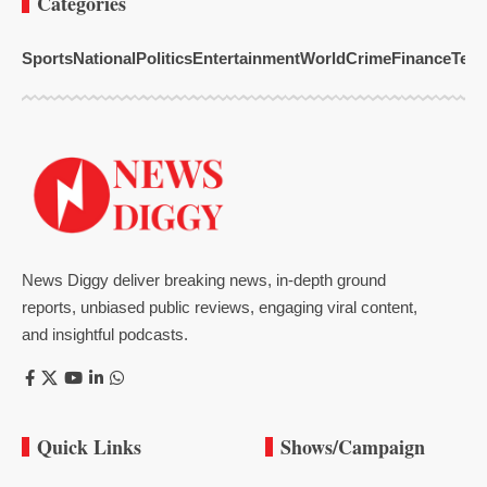
Categories
Sports
National
Politics
Entertainment
World
Crime
Finance
Tech
News Diggy deliver breaking news, in-depth ground
reports, unbiased public reviews, engaging viral content,
and insightful podcasts.
Quick Links
Shows/Campaign