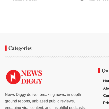
Categories
Qu
Ho
Ab
News Diggy deliver breaking news, in-depth
Con
ground reports, unbiased public reviews,
Pri
engaging viral content, and insightful podcasts.