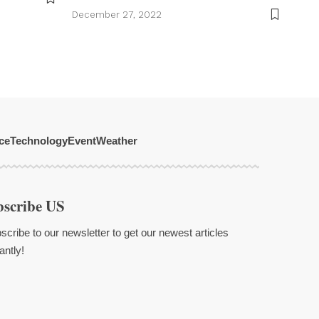
December 27, 2022
ce
Technology
Event
Weather
bscribe US
scribe to our newsletter to get our newest articles
antly!