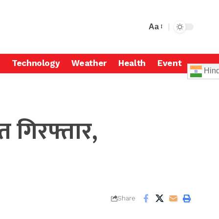
Aa
Technology
Weather
Health
Event
Hind
 गिरफ्तार,
Share