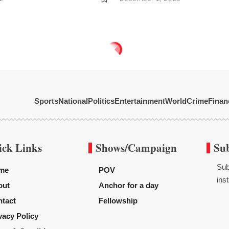
Sports
National
Politics
Entertainment
World
Crime
Finan
ick Links
Shows/Campaign
Su
Sub
me
POV
inst
out
Anchor for a day
tact
Fellowship
vacy Policy