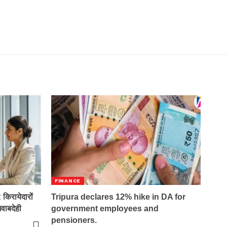
FINANCE
रायेदारों
Tripura declares 12% hike in DA for
वाबदेही
government employees and
pensioners.