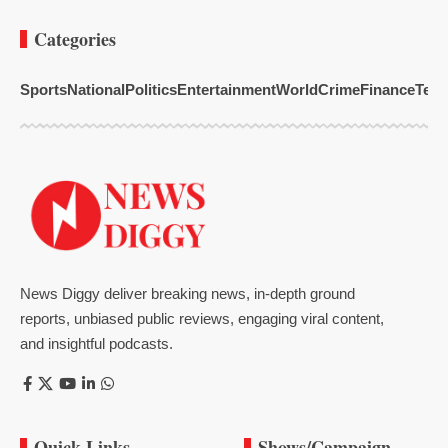
Categories
Sports
National
Politics
Entertainment
World
Crime
Finance
Tech
News Diggy deliver breaking news, in-depth ground
reports, unbiased public reviews, engaging viral content,
and insightful podcasts.
Quick Links
Shows/Campaign