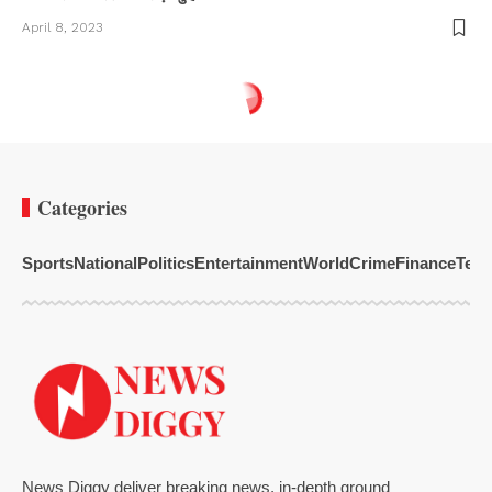
April 8, 2023
Categories
Sports
National
Politics
Entertainment
World
Crime
Finance
Tech
News Diggy deliver breaking news, in-depth ground