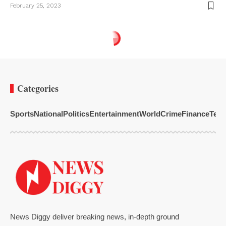
February 25, 2023
Categories
Sports
National
Politics
Entertainment
World
Crime
Finance
Tech
News Diggy deliver breaking news, in-depth ground