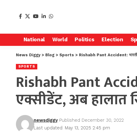
National
World
Politics
Election
Sp
News Diggy
>
Blog
>
Sports
>
Rishabh Pant Accident: भारतीय क्
SPORTS
Rishabh Pant Accide
एक्सीडेंट, अब हालात स
newsdiggy
Published December 30, 2022
Last updated: May 13, 2025 2:45 pm