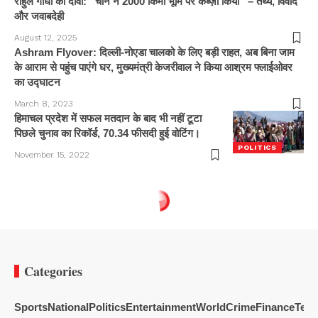
राहुल गांधी का दावा: “चीन ने 2000 किमी भूमि पर कब्ज़ा किया” – तथ्य, विवाद
और जवाबदेही
August 12, 2025
Ashram Flyover: दिल्ली-नोएडा चालको के लिए बड़ी राहत, अब बिना जाम
के आराम से पहुंच पाएंगे घर, मुख्यमंत्री केजरीवाल ने किया आश्रम फ्लाईओवर
का उद्घाटन
March 8, 2023
हिमाचल प्रदेश में सफल मतदान के बाद भी नहीं टूटा
पिछले चुनाव का रिकॉर्ड, 70.34 फीसदी हुई वोटिंग।
POLITICS
November 15, 2022
Categories
Sports
National
Politics
Entertainment
World
Crime
Finance
Tech