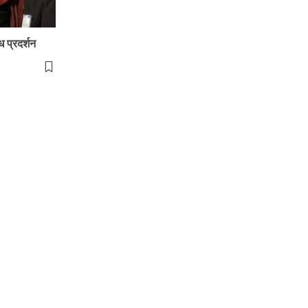
ध प्रदर्शन
ce
Technology
Event
Weather
bscribe US
scribe to our newsletter to get our newest articles
antly!