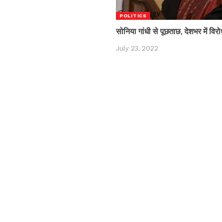
POLITICS
सोनिया गांधी से पूछताछ, देशभर में विरो
July 23, 2022
Sports
National
Politics
Entertainment
World
Crime
Finan
ick Links
Shows/Campaign
Su
Sub
me
POV
inst
out
Anchor for a day
tact
Fellowship