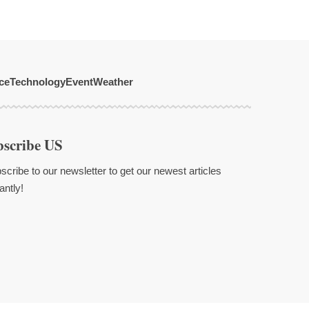
ce
Technology
Event
Weather
bscribe US
scribe to our newsletter to get our newest articles
antly!