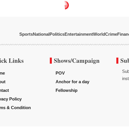
Sports
National
Politics
Entertainment
World
Crime
Finan
ick Links
Shows/Campaign
Su
Sub
me
POV
inst
out
Anchor for a day
tact
Fellowship
vacy Policy
ms & Condition