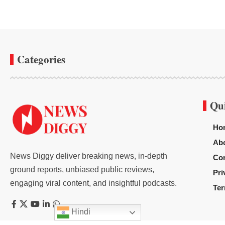
Categories
Qu
Ho
Ab
News Diggy deliver breaking news, in-depth
Con
ground reports, unbiased public reviews,
Pri
engaging viral content, and insightful podcasts.
Ter
Hindi