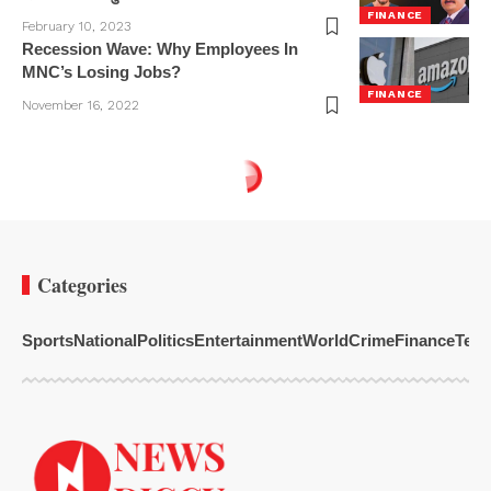
FINANCE
February 10, 2023
Recession Wave: Why Employees In
MNC’s Losing Jobs?
FINANCE
November 16, 2022
Categories
Sports
National
Politics
Entertainment
World
Crime
Finance
Tech