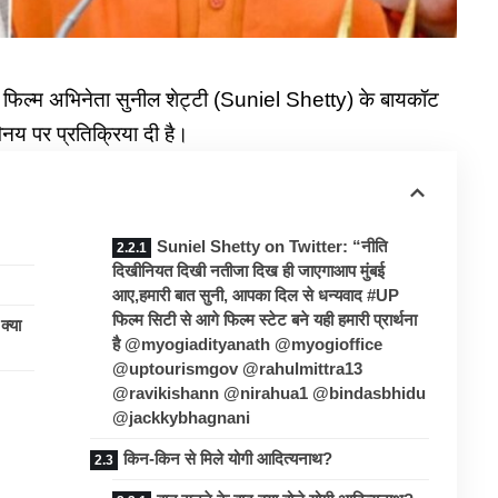
 फिल्म अभिनेता
सुनील शेट्टी
(Suniel Shetty) के बायकॉट
य पर प्रतिक्रिया दी है।
Suniel Shetty on Twitter: “नीति
दिखीनियत दिखी नतीजा दिख ही जाएगाआप मुंबई
आए,हमारी बात सुनी, आपका दिल से धन्यवाद #UP
फिल्म सिटी से आगे फिल्म स्टेट बने यही हमारी प्रार्थना
क्या
है @myogiadityanath @myogioffice
@uptourismgov @rahulmittra13
@ravikishann @nirahua1 @bindasbhidu
@jackkybhagnani
किन-किन से मिले योगी आदित्यनाथ?