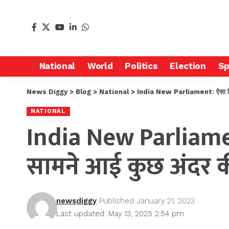
National
World
Politics
Election
Sp
News Diggy
>
Blog
>
National
>
India New Parliament: ऐसा दिखेग
NATIONAL
India New Parliame
सामने आई कुछ अंदर की 
newsdiggy
Published January 21, 2023
Last updated: May 13, 2025 2:54 pm