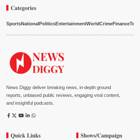
Categories
Sports
National
Politics
Entertainment
World
Crime
Finance
Tech
News Diggy deliver breaking news, in-depth ground
reports, unbiased public reviews, engaging viral content,
and insightful podcasts.
Quick Links
Shows/Campaign