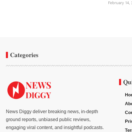
February 14,
Categories
Qu
Ho
Ab
News Diggy deliver breaking news, in-depth
Con
ground reports, unbiased public reviews,
Pri
engaging viral content, and insightful podcasts.
Ter