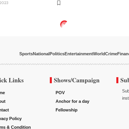
 2023
Sports
National
Politics
Entertainment
World
Crime
Finan
ick Links
Shows/Campaign
Su
Sub
me
POV
inst
out
Anchor for a day
tact
Fellowship
vacy Policy
ms & Condition