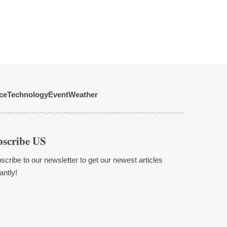
ce
Technology
Event
Weather
bscribe US
scribe to our newsletter to get our newest articles
antly!