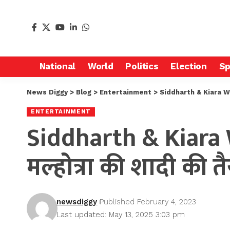
National
World
Politics
Election
Sp
News Diggy
>
Blog
>
Entertainment
>
Siddharth & Kiara Wedding:
ENTERTAINMENT
Siddharth & Kiara 
मल्होत्रा ​​​​की शादी की 
newsdiggy
Published February 4, 2023
Last updated: May 13, 2025 3:03 pm